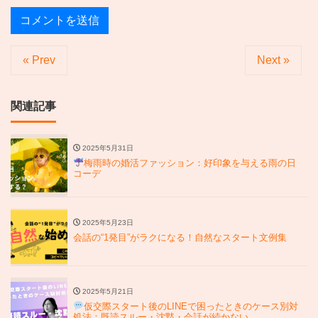
« Prev
Next »
関連記事
2025年5月31日
梅雨時の婚活ファッション：好印象を与える雨の日
コーデ
2025年5月23日
会話の“1発目”がラクになる！自然なスタート文例集
2025年5月21日
仮交際スタート後のLINEで困ったときのケース別対
処法：既読スルー・沈黙・会話が続かない…