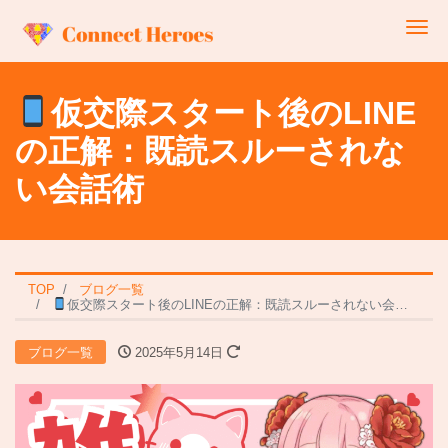
Me
仮交際スタート後のLINE
の正解：既読スルーされな
い会話術
TOP
ブログ一覧
仮交際スタート後のLINEの正解：既読スルーされない会話術
ブログ一覧
2025年5月14日