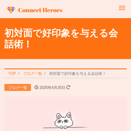
Me
初対面で好印象を与える会
話術！
TOP
ブログ一覧
初対面で好印象を与える会話術！
ブログ一覧
2025年4月25日