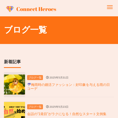
Me
ブログ一覧
新着記事
ブログ一覧
2025年5月31日
梅雨時の婚活ファッション：好印象を与える雨の日
コーデ
ブログ一覧
2025年5月23日
会話の“1発目”がラクになる！自然なスタート文例集